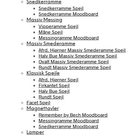
Snedkerramme
Snedkerramme Spejl
Snedkerramme Moodboard
Massiv Messing
Vipperamme Spejl
Måne Spejl
Messingramme Moodboard
Massiv Smederamme
Afrd. Hjørner Massiv Smederamme Spejl
Halv Bue Massiv Smederamme Spejl
Ovalt Massiv Smederamme Spejl
Rundt Massiv Smederamme Spejl
Klassisk Spejle
Afrd. Hjørner Spejl
Firkantet Spejl
Halv Bue Spejl
Rundt Spejl
Facet Spejl
Magnettavler
Remember by Bech Moodboard
Messingramme Moodboard
Snedkerramme Moodboard
Lamper