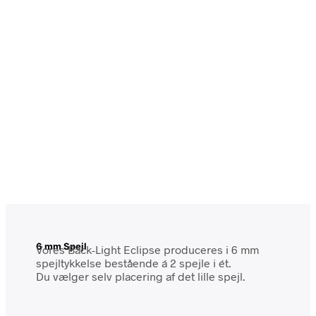
6 mm Spejl
Vores Back-Light Eclipse produceres i 6 mm
spejltykkelse bestående á 2 spejle i ét.
Du vælger selv placering af det lille spejl.