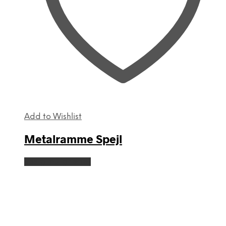
Add to Wishlist
Metalramme Spejl
Dette
Vælg muligheder
vare
har
flere
varianter.
Mulighederne
kan