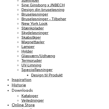
Spejltyper
Sine Ginsborg x JNBECH
Design din bruseløsning
Bruseløsninger
Bruseløsninger – Tilbehør
New York Look
Stænkplader
Skydeløsninger
Skabslåger
Magnettavler
Lamper
Hylder
Glasværn/Udhæng
Termoruder
UV-Limning
Specialløsninger
Design til Produkt
Inspiration
Historie
Downloads
Kataloger
Vejledninger
Online Store