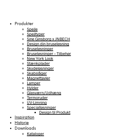
Produkter
Spejle
Spejltyper
Sine Ginsborg x JNBECH
Design din bruseløsning
Bruseløsninger
Bruseløsninger – Tilbehør
New York Look
Stænkplader
Skydeløsninger
Skabslåger
Magnettavler
Lamper
Hylder
Glasværn/Udhæng
Termoruder
UV-Limning
Specialløsninger
Design til Produkt
Inspiration
Historie
Downloads
Kataloger