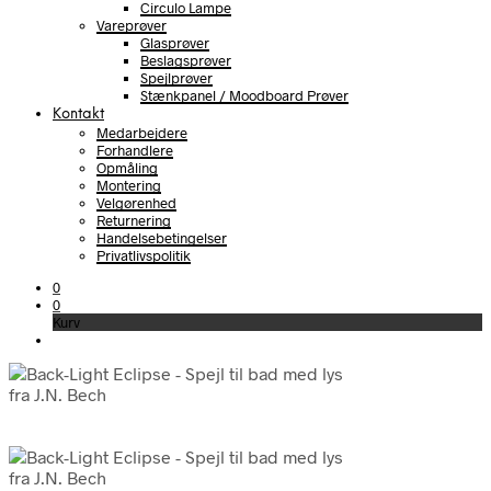
Circulo Lampe
Vareprøver
Glasprøver
Beslagsprøver
Spejlprøver
Stænkpanel / Moodboard Prøver
Kontakt
Medarbejdere
Forhandlere
Opmåling
Montering
Velgørenhed
Returnering
Handelsebetingelser
Privatlivspolitik
0
0
Kurv