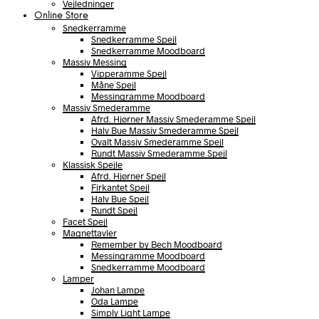
Vejledninger
Online Store
Snedkerramme
Snedkerramme Spejl
Snedkerramme Moodboard
Massiv Messing
Vipperamme Spejl
Måne Spejl
Messingramme Moodboard
Massiv Smederamme
Afrd. Hjørner Massiv Smederamme Spejl
Halv Bue Massiv Smederamme Spejl
Ovalt Massiv Smederamme Spejl
Rundt Massiv Smederamme Spejl
Klassisk Spejle
Afrd. Hjørner Spejl
Firkantet Spejl
Halv Bue Spejl
Rundt Spejl
Facet Spejl
Magnettavler
Remember by Bech Moodboard
Messingramme Moodboard
Snedkerramme Moodboard
Lamper
Johan Lampe
Oda Lampe
Simply Light Lampe