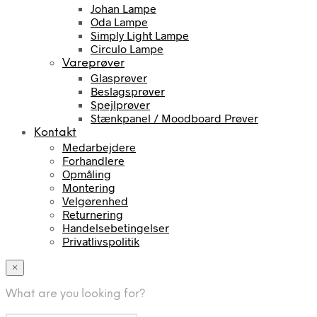
Johan Lampe
Oda Lampe
Simply Light Lampe
Circulo Lampe
Vareprøver
Glasprøver
Beslagsprøver
Spejlprøver
Stænkpanel / Moodboard Prøver
Kontakt
Medarbejdere
Forhandlere
Opmåling
Montering
Velgørenhed
Returnering
Handelsebetingelser
Privatlivspolitik
×
What are you looking for?