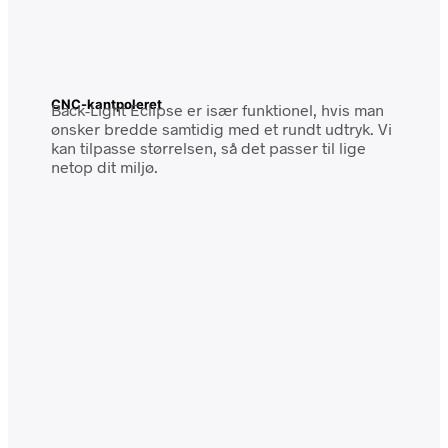
CNC-kantpoleret
Back-Light Eclipse er især funktionel, hvis man
ønsker bredde samtidig med et rundt udtryk. Vi
kan tilpasse størrelsen, så det passer til lige
netop dit miljø.