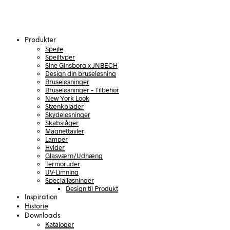
Produkter
Spejle
Spejltyper
Sine Ginsborg x JNBECH
Design din bruseløsning
Bruseløsninger
Bruseløsninger – Tilbehør
New York Look
Stænkplader
Skydeløsninger
Skabslåger
Magnettavler
Lamper
Hylder
Glasværn/Udhæng
Termoruder
UV-Limning
Specialløsninger
Design til Produkt
Inspiration
Historie
Downloads
Kataloger