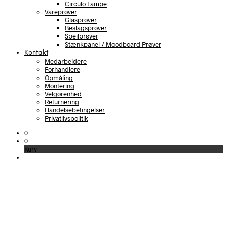
Circulo Lampe
Vareprøver
Glasprøver
Beslagsprøver
Spejlprøver
Stænkpanel / Moodboard Prøver
Kontakt
Medarbejdere
Forhandlere
Opmåling
Montering
Velgørenhed
Returnering
Handelsebetingelser
Privatlivspolitik
0
0
Kurv