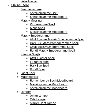
Vejledninger
Online Store
Snedkerramme
Snedkerramme Spejl
Snedkerramme Moodboard
Massiv Messing
Vipperamme Spejl
Måne Spejl
Messingramme Moodboard
Massiv Smederamme
Afrd. Hjørner Massiv Smederamme Spejl
Halv Bue Massiv Smederamme Spejl
Ovalt Massiv Smederamme Spejl
Rundt Massiv Smederamme Spejl
Klassisk Spejle
Afrd. Hjørner Spejl
Firkantet Spejl
Halv Bue Spejl
Rundt Spejl
Facet Spejl
Magnettavler
Remember by Bech Moodboard
Messingramme Moodboard
Snedkerramme Moodboard
Lamper
Johan Lampe
Oda Lampe
Simply Light Lampe