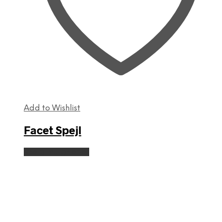
Add to Wishlist
Facet Spejl
Dette
Vælg muligheder
vare
har
flere
varianter.
Mulighederne
kan
vælges