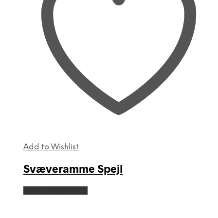
Add to Wishlist
Svæveramme Spejl
Dette
Vælg muligheder
vare
har
flere