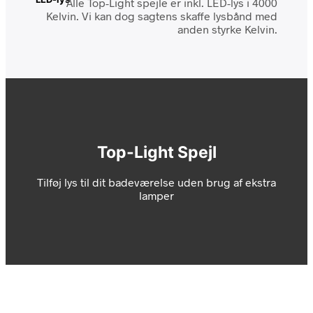
Alle Top-Light spejle er inkl. LED-lys i 4000
Kelvin. Vi kan dog sagtens skaffe lysbånd med
anden styrke Kelvin.
Top-Light Spejl
Tilføj lys til dit badeværelse uden brug af ekstra
lamper