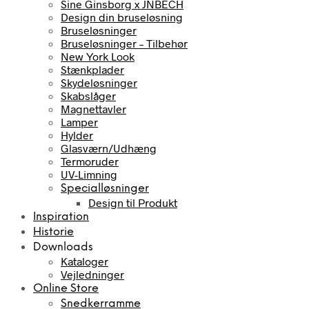
Sine Ginsborg x JNBECH
Design din bruseløsning
Bruseløsninger
Bruseløsninger – Tilbehør
New York Look
Stænkplader
Skydeløsninger
Skabslåger
Magnettavler
Lamper
Hylder
Glasværn/Udhæng
Termoruder
UV-Limning
Specialløsninger
Design til Produkt
Inspiration
Historie
Downloads
Kataloger
Vejledninger
Online Store
Snedkerramme