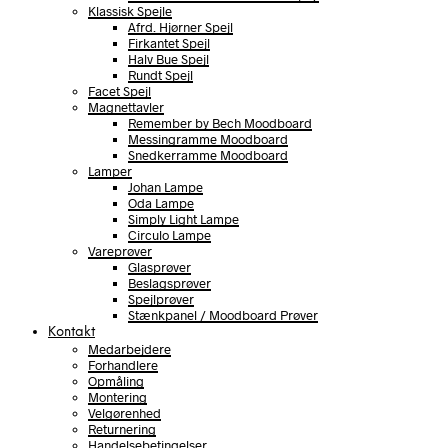
Klassisk Spejle
Afrd. Hjørner Spejl
Firkantet Spejl
Halv Bue Spejl
Rundt Spejl
Facet Spejl
Magnettavler
Remember by Bech Moodboard
Messingramme Moodboard
Snedkerramme Moodboard
Lamper
Johan Lampe
Oda Lampe
Simply Light Lampe
Circulo Lampe
Vareprøver
Glasprøver
Beslagsprøver
Spejlprøver
Stænkpanel / Moodboard Prøver
Kontakt
Medarbejdere
Forhandlere
Opmåling
Montering
Velgørenhed
Returnering
Handelsebetingelser