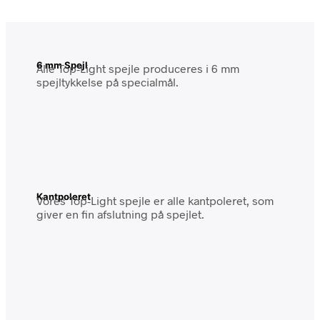
6 mm Spejl
Alle Top-Light spejle produceres i 6 mm
spejltykkelse på specialmål.
Kantpoleret
Vores Top-Light spejle er alle kantpoleret, som
giver en fin afslutning på spejlet.