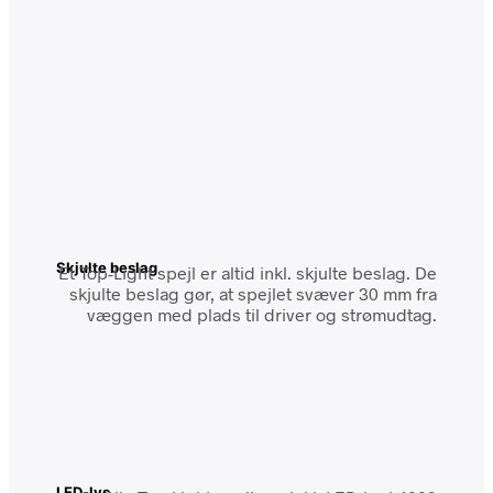
Skjulte beslag
Et Top-Light spejl er altid inkl. skjulte beslag. De
skjulte beslag gør, at spejlet svæver 30 mm fra
væggen med plads til driver og strømudtag.
LED-lys