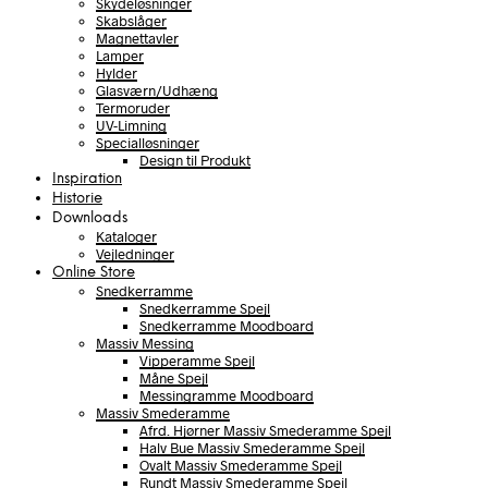
Skydeløsninger
Skabslåger
Magnettavler
Lamper
Hylder
Glasværn/Udhæng
Termoruder
UV-Limning
Specialløsninger
Design til Produkt
Inspiration
Historie
Downloads
Kataloger
Vejledninger
Online Store
Snedkerramme
Snedkerramme Spejl
Snedkerramme Moodboard
Massiv Messing
Vipperamme Spejl
Måne Spejl
Messingramme Moodboard
Massiv Smederamme
Afrd. Hjørner Massiv Smederamme Spejl
Halv Bue Massiv Smederamme Spejl
Ovalt Massiv Smederamme Spejl
Rundt Massiv Smederamme Spejl