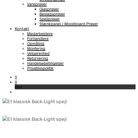
Vareprøver
Glasprøver
Beslagsprøver
Spejlprøver
Stænkpanel / Moodboard Prøver
Kontakt
Medarbejdere
Forhandlere
Opmåling
Montering
Velgørenhed
Returnering
Handelsebetingelser
Privatlivspolitik
0
0
Kurv