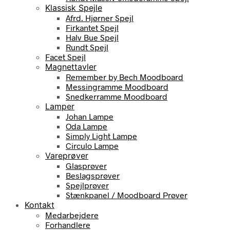
Klassisk Spejle
Afrd. Hjørner Spejl
Firkantet Spejl
Halv Bue Spejl
Rundt Spejl
Facet Spejl
Magnettavler
Remember by Bech Moodboard
Messingramme Moodboard
Snedkerramme Moodboard
Lamper
Johan Lampe
Oda Lampe
Simply Light Lampe
Circulo Lampe
Vareprøver
Glasprøver
Beslagsprøver
Spejlprøver
Stænkpanel / Moodboard Prøver
Kontakt
Medarbejdere
Forhandlere