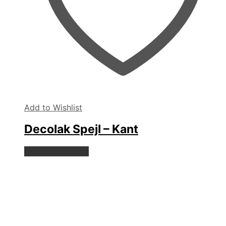
Add to Wishlist
Decolak Spejl – Kant
Dette
Vælg muligheder
vare
har
flere
varianter.
Mulighederne
kan
vælges