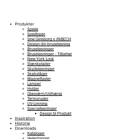
Produkter
Spejle
Spejltyper
Sine Ginsborg x JNBECH
Design din bruseløsning
Bruseløsninger
Bruseløsninger – Tilbehør
New York Look
Stænkplader
Skydeløsninger
Skabslåger
Magnettavler
Lamper
Hylder
Glasværn/Udhæng
Termoruder
UV-Limning
Specialløsninger
Design til Produkt
Inspiration
Historie
Downloads
Kataloger
Vejledninger