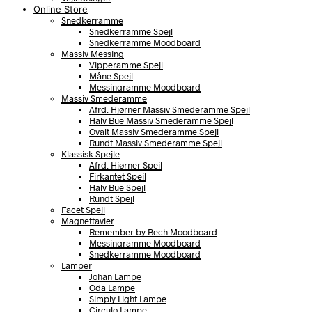
Online Store
Snedkerramme
Snedkerramme Spejl
Snedkerramme Moodboard
Massiv Messing
Vipperamme Spejl
Måne Spejl
Messingramme Moodboard
Massiv Smederamme
Afrd. Hjørner Massiv Smederamme Spejl
Halv Bue Massiv Smederamme Spejl
Ovalt Massiv Smederamme Spejl
Rundt Massiv Smederamme Spejl
Klassisk Spejle
Afrd. Hjørner Spejl
Firkantet Spejl
Halv Bue Spejl
Rundt Spejl
Facet Spejl
Magnettavler
Remember by Bech Moodboard
Messingramme Moodboard
Snedkerramme Moodboard
Lamper
Johan Lampe
Oda Lampe
Simply Light Lampe
Circulo Lampe