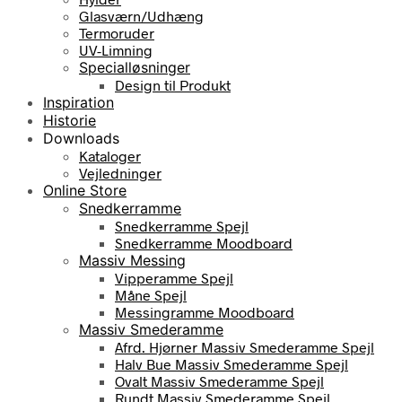
Glasværn/Udhæng
Termoruder
UV-Limning
Specialløsninger
Design til Produkt
Inspiration
Historie
Downloads
Kataloger
Vejledninger
Online Store
Snedkerramme
Snedkerramme Spejl
Snedkerramme Moodboard
Massiv Messing
Vipperamme Spejl
Måne Spejl
Messingramme Moodboard
Massiv Smederamme
Afrd. Hjørner Massiv Smederamme Spejl
Halv Bue Massiv Smederamme Spejl
Ovalt Massiv Smederamme Spejl
Rundt Massiv Smederamme Spejl