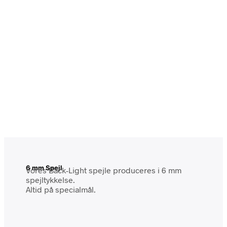
6 mm Spejl
Vores Back-Light spejle produceres i 6 mm
spejltykkelse.
Altid på specialmål.