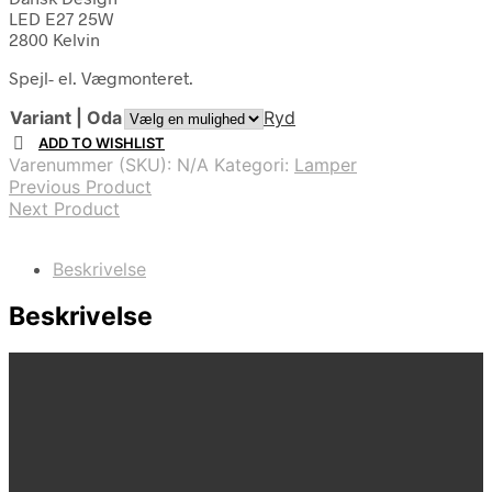
LED E27 25W
2800 Kelvin
Spejl- el. Vægmonteret.
Variant | Oda
Ryd
ADD TO WISHLIST
Varenummer (SKU):
N/A
Kategori:
Lamper
Previous Product
Next Product
Beskrivelse
Beskrivelse