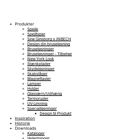
Produkter
Spejle
Spejltyper
Sine Ginsborg x JNBECH
Design din bruseløsning
Bruseløsninger
Bruseløsninger – Tilbehør
New York Look
Stænkplader
Skydeløsninger
Skabslåger
Magnettavler
Lamper
Hylder
Glasværn/Udhæng
Termoruder
UV-Limning
Specialløsninger
Design til Produkt
Inspiration
Historie
Downloads
Kataloger
Vejledninger