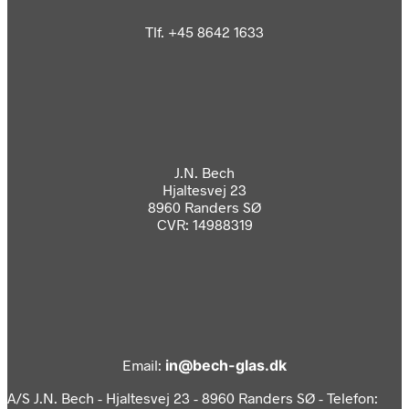
vælges
på
Tlf. +45 8642 1633
varesiden
J.N. Bech
Hjaltesvej 23
8960 Randers SØ
CVR: 14988319
Email:
in@bech-glas.dk
A/S J.N. Bech - Hjaltesvej 23 - 8960 Randers SØ - Telefon: