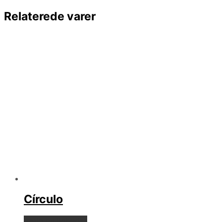
Relaterede varer
Círculo
Dette
Vælg muligheder