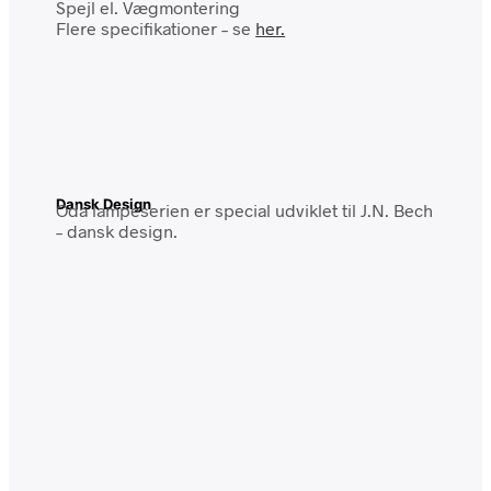
Spejl el. Vægmontering
Flere specifikationer – se
her.
Dansk Design
Oda lampeserien er special udviklet til J.N. Bech
– dansk design.