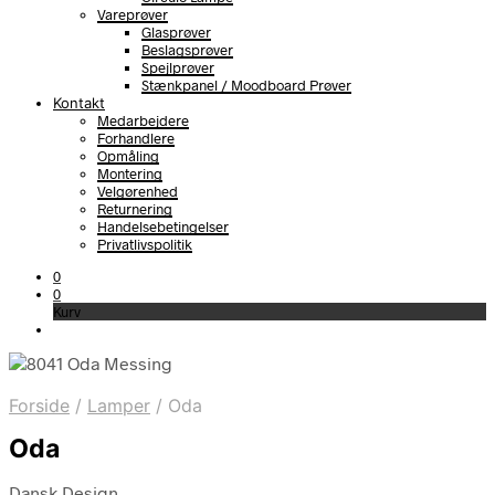
Vareprøver
Glasprøver
Beslagsprøver
Spejlprøver
Stænkpanel / Moodboard Prøver
Kontakt
Medarbejdere
Forhandlere
Opmåling
Montering
Velgørenhed
Returnering
Handelsebetingelser
Privatlivspolitik
0
0
Kurv
Forside
/
Lamper
/
Oda
Oda
Dansk Design