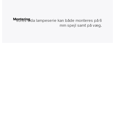
Montering
Vores Oda lampeserie kan både monteres på 6
mm spejl samt på væg.