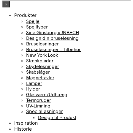
×
Produkter
Spejle
Spejltyper
Sine Ginsborg x JNBECH
Design din bruseløsning
Bruseløsninger
Bruseløsninger – Tilbehør
New York Look
Stænkplader
Skydeløsninger
Skabslåger
Magnettavler
Lamper
Hylder
Glasværn/Udhæng
Termoruder
UV-Limning
Specialløsninger
Design til Produkt
Inspiration
Historie