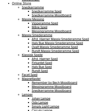
Online Store
Snedkerramme
Snedkerramme Spejl
Snedkerramme Moodboard
Massiv Messing
Vipperamme Spejl
Måne Spejl
Messingramme Moodboard
Massiv Smederamme
Afrd. Hjørner Massiv Smederamme Spejl
Halv Bue Massiv Smederamme Spejl
Ovalt Massiv Smederamme Spejl
Rundt Massiv Smederamme Spejl
Klassisk Spejle
Afrd. Hjørner Spejl
Firkantet Spejl
Halv Bue Spejl
Rundt Spejl
Facet Spejl
Magnettavler
Remember by Bech Moodboard
Messingramme Moodboard
Snedkerramme Moodboard
Lamper
Johan Lampe
Oda Lampe
Simply Light Lampe
Circulo Lampe