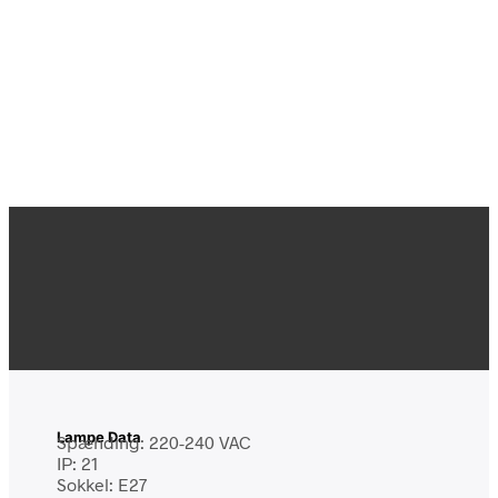
Lampe Data
Spænding: 220-240 VAC
IP: 21
Sokkel: E27