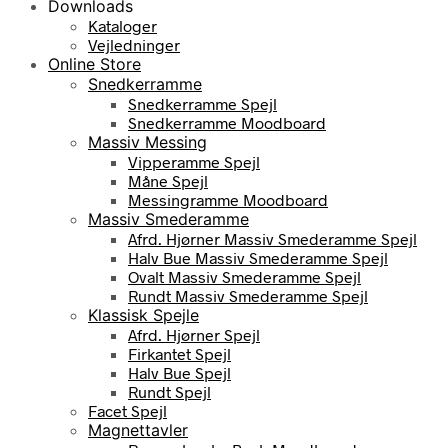
Downloads
Kataloger
Vejledninger
Online Store
Snedkerramme
Snedkerramme Spejl
Snedkerramme Moodboard
Massiv Messing
Vipperamme Spejl
Måne Spejl
Messingramme Moodboard
Massiv Smederamme
Afrd. Hjørner Massiv Smederamme Spejl
Halv Bue Massiv Smederamme Spejl
Ovalt Massiv Smederamme Spejl
Rundt Massiv Smederamme Spejl
Klassisk Spejle
Afrd. Hjørner Spejl
Firkantet Spejl
Halv Bue Spejl
Rundt Spejl
Facet Spejl
Magnettavler