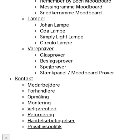
Remember by Bech Moodboard
Messingramme Moodboard
Snedkerramme Moodboard
Lamper
Johan Lampe
Oda Lampe
Simply Light Lampe
Circulo Lampe
Vareprøver
Glasprøver
Beslagsprøver
Spejlprøver
Stænkpanel / Moodboard Prøver
Kontakt
Medarbejdere
Forhandlere
Opmåling
Montering
Velgørenhed
Returnering
Handelsebetingelser
Privatlivspolitik
×