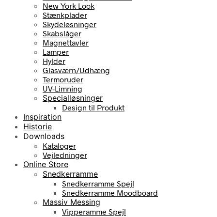
New York Look
Stænkplader
Skydeløsninger
Skabslåger
Magnettavler
Lamper
Hylder
Glasværn/Udhæng
Termoruder
UV-Limning
Specialløsninger
Design til Produkt
Inspiration
Historie
Downloads
Kataloger
Vejledninger
Online Store
Snedkerramme
Snedkerramme Spejl
Snedkerramme Moodboard
Massiv Messing
Vipperamme Spejl