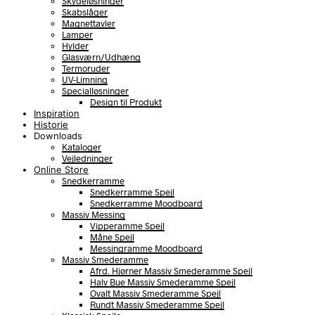
Skydeløsninger
Skabslåger
Magnettavler
Lamper
Hylder
Glasværn/Udhæng
Termoruder
UV-Limning
Specialløsninger
Design til Produkt
Inspiration
Historie
Downloads
Kataloger
Vejledninger
Online Store
Snedkerramme
Snedkerramme Spejl
Snedkerramme Moodboard
Massiv Messing
Vipperamme Spejl
Måne Spejl
Messingramme Moodboard
Massiv Smederamme
Afrd. Hjørner Massiv Smederamme Spejl
Halv Bue Massiv Smederamme Spejl
Ovalt Massiv Smederamme Spejl
Rundt Massiv Smederamme Spejl