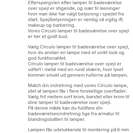
E
fterspørgslen efter lamper til badeværelse
over spejl er stigende, og især til løsninger
hvor man ikke har valgt belysning i spejlet fra
start. Spejlbelysningen er nemlig så vigtig ift.
makeup og barbering.
Vores Círculo lamper til badeværelse over spejl
er her et godt bud.
Vælg Círculo lamper til badeværelse over spejl,
hvis du ønsker en lampe med et unikt look og
god funktionalitet.
Círculo lamper til badeværelse over spejl er
udført i metal med en rund skærm, hvor lyset
kommer smukt ud gennem hullerne på lampen.
Match din indretning med vores Círculo lampe,
idet at lampen fås i flere forskellige overflader.
Vælg frit mellem sort krom, børstet eller krom til
dine lamper til badeværelse over spejl.
På denne måde kan du fuldføre din
badeværelsesindretning lige fra armatur til
blandingsbatteri til lamper.
Lampen fås udelukkende til montering på 6 mm