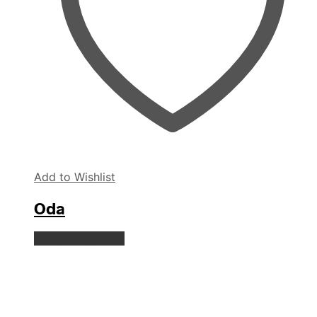
Add to Wishlist
Oda
Dette
Vælg muligheder
vare
har
flere
varianter.
Mulighederne