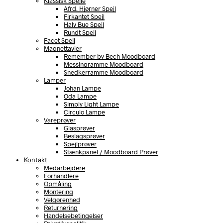
Klassisk Spejle
Afrd. Hjørner Spejl
Firkantet Spejl
Halv Bue Spejl
Rundt Spejl
Facet Spejl
Magnettavler
Remember by Bech Moodboard
Messingramme Moodboard
Snedkerramme Moodboard
Lamper
Johan Lampe
Oda Lampe
Simply Light Lampe
Circulo Lampe
Vareprøver
Glasprøver
Beslagsprøver
Spejlprøver
Stænkpanel / Moodboard Prøver
Kontakt
Medarbejdere
Forhandlere
Opmåling
Montering
Velgørenhed
Returnering
Handelsebetingelser