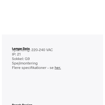
Lampe Data
Spænding: 220-240 VAC
IP: 21
Sokkel: G9
Spejlmontering
Flere specifikationer – se
her.