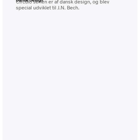
Dansk Design
Círculo serien er af dansk design, og blev
special udviklet til J.N. Bech.