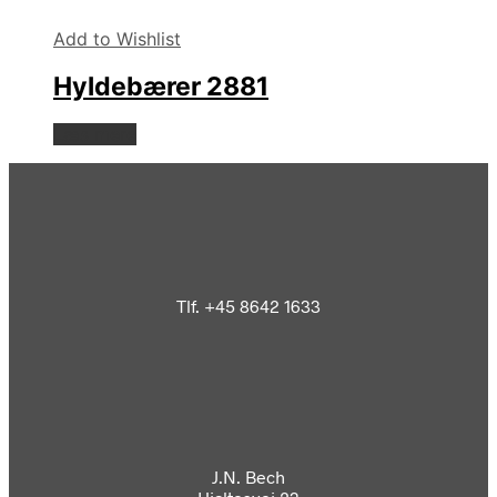
Add to Wishlist
Hyldebærer 2881
Læs mere
Tlf. +45 8642 1633
J.N. Bech