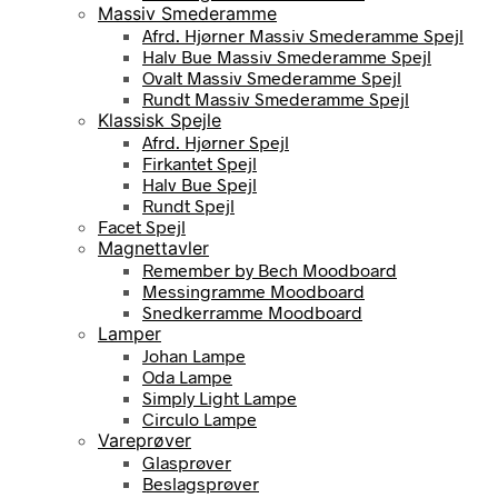
Massiv Smederamme
Afrd. Hjørner Massiv Smederamme Spejl
Halv Bue Massiv Smederamme Spejl
Ovalt Massiv Smederamme Spejl
Rundt Massiv Smederamme Spejl
Klassisk Spejle
Afrd. Hjørner Spejl
Firkantet Spejl
Halv Bue Spejl
Rundt Spejl
Facet Spejl
Magnettavler
Remember by Bech Moodboard
Messingramme Moodboard
Snedkerramme Moodboard
Lamper
Johan Lampe
Oda Lampe
Simply Light Lampe
Circulo Lampe
Vareprøver
Glasprøver
Beslagsprøver