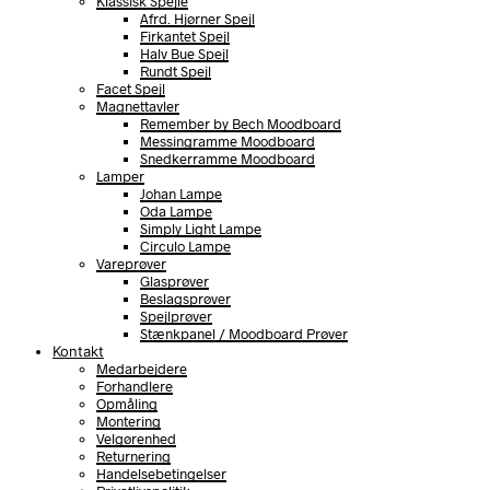
Klassisk Spejle
Afrd. Hjørner Spejl
Firkantet Spejl
Halv Bue Spejl
Rundt Spejl
Facet Spejl
Magnettavler
Remember by Bech Moodboard
Messingramme Moodboard
Snedkerramme Moodboard
Lamper
Johan Lampe
Oda Lampe
Simply Light Lampe
Circulo Lampe
Vareprøver
Glasprøver
Beslagsprøver
Spejlprøver
Stænkpanel / Moodboard Prøver
Kontakt
Medarbejdere
Forhandlere
Opmåling
Montering
Velgørenhed
Returnering
Handelsebetingelser