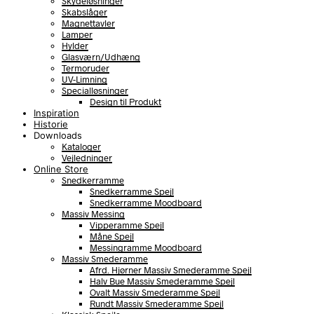
Skydeløsninger
Skabslåger
Magnettavler
Lamper
Hylder
Glasværn/Udhæng
Termoruder
UV-Limning
Specialløsninger
Design til Produkt
Inspiration
Historie
Downloads
Kataloger
Vejledninger
Online Store
Snedkerramme
Snedkerramme Spejl
Snedkerramme Moodboard
Massiv Messing
Vipperamme Spejl
Måne Spejl
Messingramme Moodboard
Massiv Smederamme
Afrd. Hjørner Massiv Smederamme Spejl
Halv Bue Massiv Smederamme Spejl
Ovalt Massiv Smederamme Spejl
Rundt Massiv Smederamme Spejl