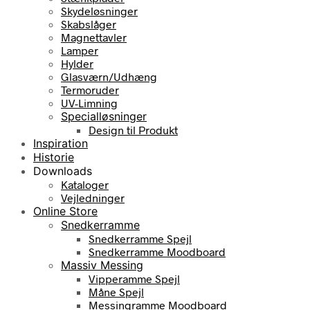
Skydeløsninger
Skabslåger
Magnettavler
Lamper
Hylder
Glasværn/Udhæng
Termoruder
UV-Limning
Specialløsninger
Design til Produkt
Inspiration
Historie
Downloads
Kataloger
Vejledninger
Online Store
Snedkerramme
Snedkerramme Spejl
Snedkerramme Moodboard
Massiv Messing
Vipperamme Spejl
Måne Spejl
Messingramme Moodboard