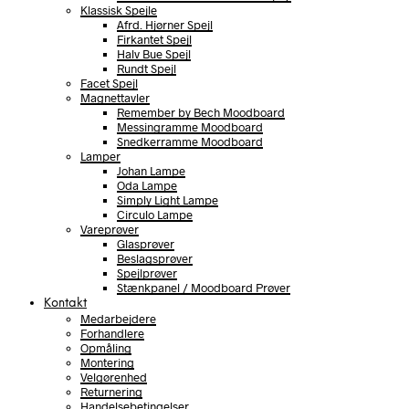
Klassisk Spejle
Afrd. Hjørner Spejl
Firkantet Spejl
Halv Bue Spejl
Rundt Spejl
Facet Spejl
Magnettavler
Remember by Bech Moodboard
Messingramme Moodboard
Snedkerramme Moodboard
Lamper
Johan Lampe
Oda Lampe
Simply Light Lampe
Circulo Lampe
Vareprøver
Glasprøver
Beslagsprøver
Spejlprøver
Stænkpanel / Moodboard Prøver
Kontakt
Medarbejdere
Forhandlere
Opmåling
Montering
Velgørenhed
Returnering
Handelsebetingelser