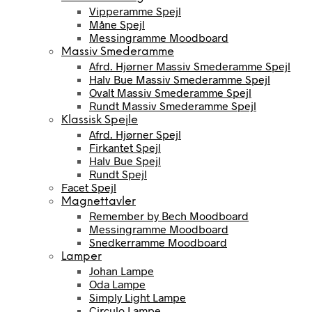
Vipperamme Spejl
Måne Spejl
Messingramme Moodboard
Massiv Smederamme
Afrd. Hjørner Massiv Smederamme Spejl
Halv Bue Massiv Smederamme Spejl
Ovalt Massiv Smederamme Spejl
Rundt Massiv Smederamme Spejl
Klassisk Spejle
Afrd. Hjørner Spejl
Firkantet Spejl
Halv Bue Spejl
Rundt Spejl
Facet Spejl
Magnettavler
Remember by Bech Moodboard
Messingramme Moodboard
Snedkerramme Moodboard
Lamper
Johan Lampe
Oda Lampe
Simply Light Lampe
Circulo Lampe