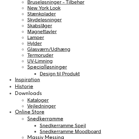
Bruseløsninger – Tilbehør
New York Look
Stænkplader
Skydeløsninger
Skabslåger
Magnettavler
Lamper
Hylder
Glasværn/Udhæng
Termoruder
UV-Limning
Specialløsninger
Design til Produkt
Inspiration
Historie
Downloads
Kataloger
Vejledninger
Online Store
Snedkerramme
Snedkerramme Spejl
Snedkerramme Moodboard
Massiv Messing