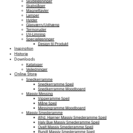
Skydeløsninger
Skabslåger
Magnettavler
Lamper
Hylder
Glasværn/Udhæng
Termoruder
UV-Limning
Specialløsninger
Design til Produkt
Inspiration
Historie
Downloads
Kataloger
Vejledninger
Online Store
Snedkerramme
Snedkerramme Spejl
Snedkerramme Moodboard
Massiv Messing
Vipperamme Spejl
Måne Spejl
Messingramme Moodboard
Massiv Smederamme
Afrd. Hjørner Massiv Smederamme Spejl
Halv Bue Massiv Smederamme Spejl
Ovalt Massiv Smederamme Spejl
Rundt Massiv Smederamme Spejl