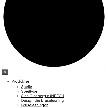
×
Produkter
Spejle
Spejltyper
Sine Ginsborg x JNBECH
Design din bruseløsning
Bruseløsninger