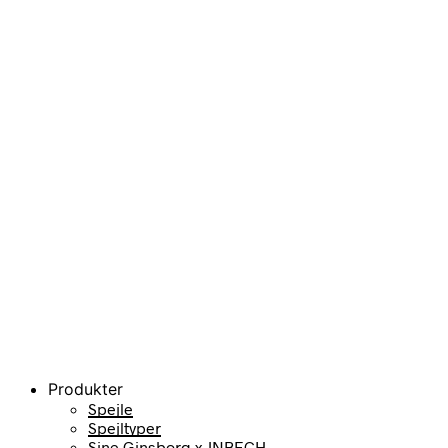
Produkter
Spejle
Spejltyper
Sine Ginsborg x JNBECH