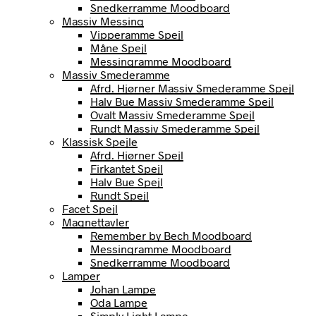
Snedkerramme Moodboard
Massiv Messing
Vipperamme Spejl
Måne Spejl
Messingramme Moodboard
Massiv Smederamme
Afrd. Hjørner Massiv Smederamme Spejl
Halv Bue Massiv Smederamme Spejl
Ovalt Massiv Smederamme Spejl
Rundt Massiv Smederamme Spejl
Klassisk Spejle
Afrd. Hjørner Spejl
Firkantet Spejl
Halv Bue Spejl
Rundt Spejl
Facet Spejl
Magnettavler
Remember by Bech Moodboard
Messingramme Moodboard
Snedkerramme Moodboard
Lamper
Johan Lampe
Oda Lampe
Simply Light Lampe