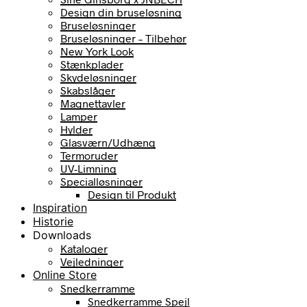
Design din bruseløsning
Bruseløsninger
Bruseløsninger – Tilbehør
New York Look
Stænkplader
Skydeløsninger
Skabslåger
Magnettavler
Lamper
Hylder
Glasværn/Udhæng
Termoruder
UV-Limning
Specialløsninger
Design til Produkt
Inspiration
Historie
Downloads
Kataloger
Vejledninger
Online Store
Snedkerramme
Snedkerramme Spejl