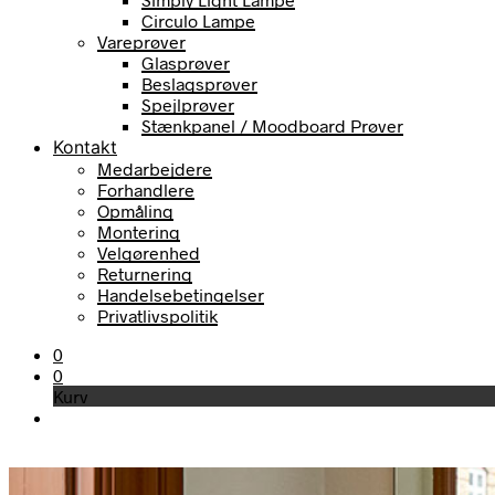
Circulo Lampe
Vareprøver
Glasprøver
Beslagsprøver
Spejlprøver
Stænkpanel / Moodboard Prøver
Kontakt
Medarbejdere
Forhandlere
Opmåling
Montering
Velgørenhed
Returnering
Handelsebetingelser
Privatlivspolitik
0
0
Kurv