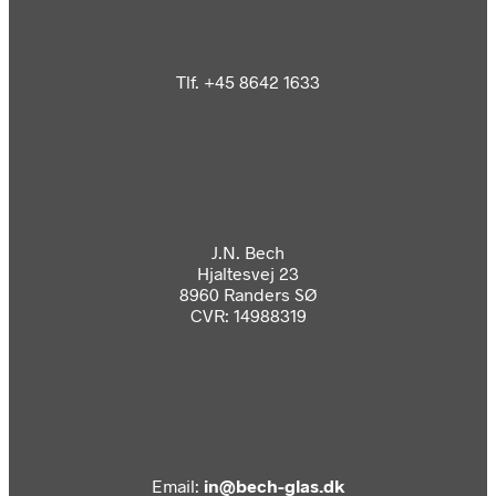
Tlf. +45 8642 1633
J.N. Bech
Hjaltesvej 23
8960 Randers SØ
CVR: 14988319
Email:
in@bech-glas.dk