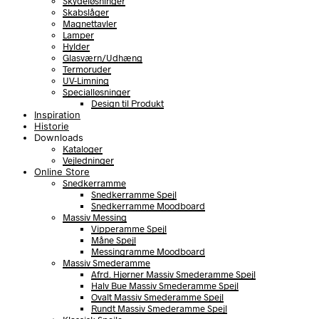
Skydeløsninger
Skabslåger
Magnettavler
Lamper
Hylder
Glasværn/Udhæng
Termoruder
UV-Limning
Specialløsninger
Design til Produkt
Inspiration
Historie
Downloads
Kataloger
Vejledninger
Online Store
Snedkerramme
Snedkerramme Spejl
Snedkerramme Moodboard
Massiv Messing
Vipperamme Spejl
Måne Spejl
Messingramme Moodboard
Massiv Smederamme
Afrd. Hjørner Massiv Smederamme Spejl
Halv Bue Massiv Smederamme Spejl
Ovalt Massiv Smederamme Spejl
Rundt Massiv Smederamme Spejl