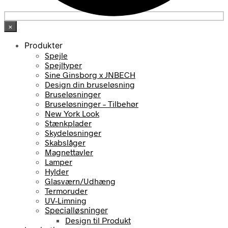
×
Produkter
Spejle
Spejltyper
Sine Ginsborg x JNBECH
Design din bruseløsning
Bruseløsninger
Bruseløsninger – Tilbehør
New York Look
Stænkplader
Skydeløsninger
Skabslåger
Magnettavler
Lamper
Hylder
Glasværn/Udhæng
Termoruder
UV-Limning
Specialløsninger
Design til Produkt