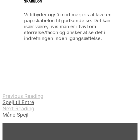
SKABELON
Vi tilbyder også mod merpris at lave en
pap-skabelon til godkendelse. Det kan
især være, hvis man er i tvivl om
størrelse/facon og ønsker at se det i
indretningen inden igangsættelse.
Previous Reading
Spejl til Entré
Next Reading
Måne Spejl