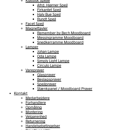
Klassisk Spejle
Afrd. Hjørner Spejl
Firkantet Spejl
Halv Bue Spejl
Rundt Spejl
Facet Spejl
Magnettavler
Remember by Bech Moodboard
Messingramme Moodboard
Snedkerramme Moodboard
Lamper
Johan Lampe
Oda Lampe
Simply Light Lampe
Circulo Lampe
Vareprøver
Glasprøver
Beslagsprøver
Spejlprøver
Stænkpanel / Moodboard Prøver
Kontakt
Medarbejdere
Forhandlere
Opmåling
Montering
Velgørenhed
Returnering
Handelsebetingelser