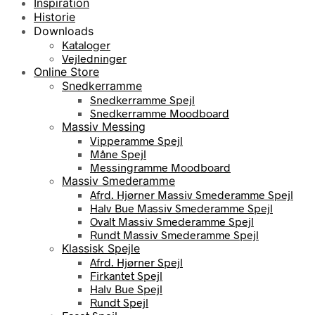
Inspiration
Historie
Downloads
Kataloger
Vejledninger
Online Store
Snedkerramme
Snedkerramme Spejl
Snedkerramme Moodboard
Massiv Messing
Vipperamme Spejl
Måne Spejl
Messingramme Moodboard
Massiv Smederamme
Afrd. Hjørner Massiv Smederamme Spejl
Halv Bue Massiv Smederamme Spejl
Ovalt Massiv Smederamme Spejl
Rundt Massiv Smederamme Spejl
Klassisk Spejle
Afrd. Hjørner Spejl
Firkantet Spejl
Halv Bue Spejl
Rundt Spejl