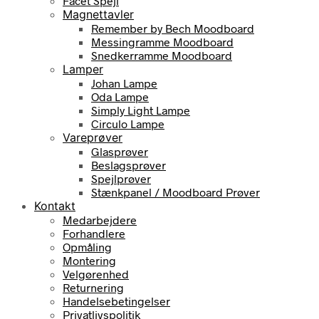
Facet Spejl
Magnettavler
Remember by Bech Moodboard
Messingramme Moodboard
Snedkerramme Moodboard
Lamper
Johan Lampe
Oda Lampe
Simply Light Lampe
Circulo Lampe
Vareprøver
Glasprøver
Beslagsprøver
Spejlprøver
Stænkpanel / Moodboard Prøver
Kontakt
Medarbejdere
Forhandlere
Opmåling
Montering
Velgørenhed
Returnering
Handelsebetingelser
Privatlivspolitik