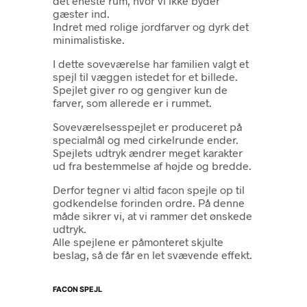
det eneste rum, hvor vi ikke byder
gæster ind.
Indret med rolige jordfarver og dyrk det
minimalistiske.
I dette soveværelse har familien valgt et
spejl til væggen istedet for et billede.
Spejlet giver ro og gengiver kun de
farver, som allerede er i rummet.
Soveværelsesspejlet er produceret på
specialmål og med cirkelrunde ender.
Spejlets udtryk ændrer meget karakter
ud fra bestemmelse af højde og bredde.
Derfor tegner vi altid facon spejle op til
godkendelse forinden ordre. På denne
måde sikrer vi, at vi rammer det ønskede
udtryk.
Alle spejlene er påmonteret skjulte
beslag, så de får en let svævende effekt.
FACON SPEJL