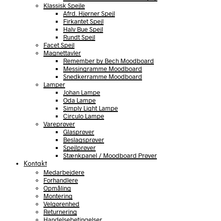
Klassisk Spejle
Afrd. Hjørner Spejl
Firkantet Spejl
Halv Bue Spejl
Rundt Spejl
Facet Spejl
Magnettavler
Remember by Bech Moodboard
Messingramme Moodboard
Snedkerramme Moodboard
Lamper
Johan Lampe
Oda Lampe
Simply Light Lampe
Circulo Lampe
Vareprøver
Glasprøver
Beslagsprøver
Spejlprøver
Stænkpanel / Moodboard Prøver
Kontakt
Medarbejdere
Forhandlere
Opmåling
Montering
Velgørenhed
Returnering
Handelsebetingelser