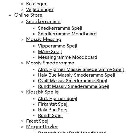
Kataloger
Vejledninger
Online Store
Snedkerramme
Snedkerramme Spejl
Snedkerramme Moodboard
Massiv Messing
Vipperamme Spejl
Måne Spejl
Messingramme Moodboard
Massiv Smederamme
Afrd. Hjørner Massiv Smederamme Spejl
Halv Bue Massiv Smederamme Spejl
Ovalt Massiv Smederamme Spejl
Rundt Massiv Smederamme Spejl
Klassisk Spejle
Afrd. Hjørner Spejl
Firkantet Spejl
Halv Bue Spejl
Rundt Spejl
Facet Spejl
Magnettavler
Remember by Bech Moodboard