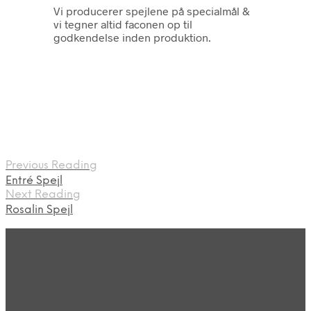
Vi producerer spejlene på specialmål &
vi tegner altid faconen op til
godkendelse inden produktion.
Previous Reading
Entré Spejl
Next Reading
Rosalin Spejl