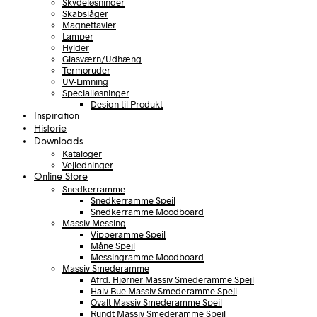
Skydeløsninger
Skabslåger
Magnettavler
Lamper
Hylder
Glasværn/Udhæng
Termoruder
UV-Limning
Specialløsninger
Design til Produkt
Inspiration
Historie
Downloads
Kataloger
Vejledninger
Online Store
Snedkerramme
Snedkerramme Spejl
Snedkerramme Moodboard
Massiv Messing
Vipperamme Spejl
Måne Spejl
Messingramme Moodboard
Massiv Smederamme
Afrd. Hjørner Massiv Smederamme Spejl
Halv Bue Massiv Smederamme Spejl
Ovalt Massiv Smederamme Spejl
Rundt Massiv Smederamme Spejl