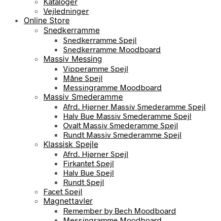
Kataloger
Vejledninger
Online Store
Snedkerramme
Snedkerramme Spejl
Snedkerramme Moodboard
Massiv Messing
Vipperamme Spejl
Måne Spejl
Messingramme Moodboard
Massiv Smederamme
Afrd. Hjørner Massiv Smederamme Spejl
Halv Bue Massiv Smederamme Spejl
Ovalt Massiv Smederamme Spejl
Rundt Massiv Smederamme Spejl
Klassisk Spejle
Afrd. Hjørner Spejl
Firkantet Spejl
Halv Bue Spejl
Rundt Spejl
Facet Spejl
Magnettavler
Remember by Bech Moodboard
Messingramme Moodboard