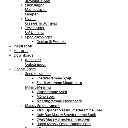
Skydeløsninger
Skabslåger
Magnettavler
Lamper
Hylder
Glasværn/Udhæng
Termoruder
UV-Limning
Specialløsninger
Design til Produkt
Inspiration
Historie
Downloads
Kataloger
Vejledninger
Online Store
Snedkerramme
Snedkerramme Spejl
Snedkerramme Moodboard
Massiv Messing
Vipperamme Spejl
Måne Spejl
Messingramme Moodboard
Massiv Smederamme
Afrd. Hjørner Massiv Smederamme Spejl
Halv Bue Massiv Smederamme Spejl
Ovalt Massiv Smederamme Spejl
Rundt Massiv Smederamme Spejl