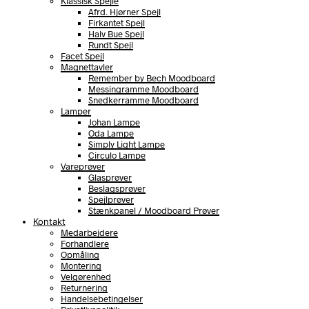
Klassisk Spejle
Afrd. Hjørner Spejl
Firkantet Spejl
Halv Bue Spejl
Rundt Spejl
Facet Spejl
Magnettavler
Remember by Bech Moodboard
Messingramme Moodboard
Snedkerramme Moodboard
Lamper
Johan Lampe
Oda Lampe
Simply Light Lampe
Circulo Lampe
Vareprøver
Glasprøver
Beslagsprøver
Spejlprøver
Stænkpanel / Moodboard Prøver
Kontakt
Medarbejdere
Forhandlere
Opmåling
Montering
Velgørenhed
Returnering
Handelsebetingelser