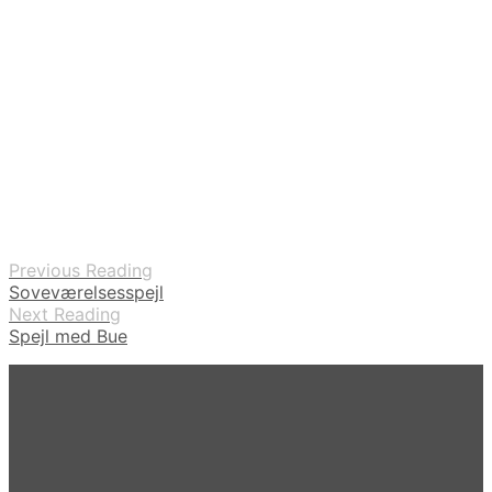
Previous Reading
Soveværelsesspejl
Next Reading
Spejl med Bue