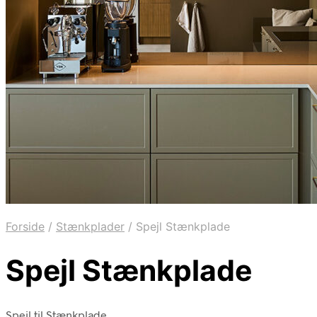
Forside
/
Stænkplader
/
Spejl Stænkplade
Spejl Stænkplade
Spejl til Stænkplade