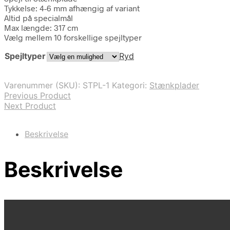
Tykkelse: 4-6 mm afhængig af variant
Altid på specialmål
Max længde: 317 cm
Vælg mellem 10 forskellige spejltyper
Spejltyper
Ryd
Varenummer (SKU):
STPL-1
Kategori:
Stænkplader
Previous Product
Next Product
Beskrivelse
Beskrivelse