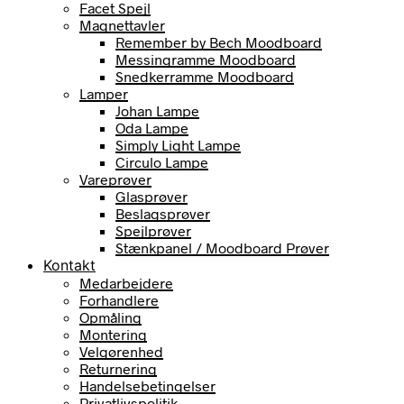
Facet Spejl
Magnettavler
Remember by Bech Moodboard
Messingramme Moodboard
Snedkerramme Moodboard
Lamper
Johan Lampe
Oda Lampe
Simply Light Lampe
Circulo Lampe
Vareprøver
Glasprøver
Beslagsprøver
Spejlprøver
Stænkpanel / Moodboard Prøver
Kontakt
Medarbejdere
Forhandlere
Opmåling
Montering
Velgørenhed
Returnering
Handelsebetingelser
Privatlivspolitik