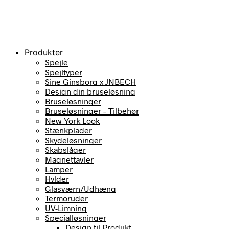
Produkter
Spejle
Spejltyper
Sine Ginsborg x JNBECH
Design din bruseløsning
Bruseløsninger
Bruseløsninger – Tilbehør
New York Look
Stænkplader
Skydeløsninger
Skabslåger
Magnettavler
Lamper
Hylder
Glasværn/Udhæng
Termoruder
UV-Limning
Specialløsninger
Design til Produkt