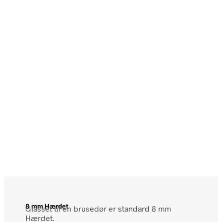
8 mm Hærdet
Glasset til en brusedør er standard 8 mm
Hærdet.