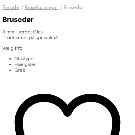
Forside
/
Bruseløsninger
/
Brusedør
Brusedør
8 mm Hærdet Glas
Produceres på specialmål
Vælg frit:
Glastype
Hængsler
Greb