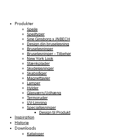
Produkter
Spejle
Spejltyper
Sine Ginsborg x JNBECH
Design din bruseløsning
Bruseløsninger
Bruseløsninger – Tilbehør
New York Look
Stænkplader
Skydeløsninger
Skabslåger
Magnettavler
Lamper
Hylder
Glasværn/Udhæng
Termoruder
UV-Limning
Specialløsninger
Design til Produkt
Inspiration
Historie
Downloads
Kataloger