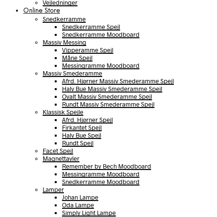
Vejledninger
Online Store
Snedkerramme
Snedkerramme Spejl
Snedkerramme Moodboard
Massiv Messing
Vipperamme Spejl
Måne Spejl
Messingramme Moodboard
Massiv Smederamme
Afrd. Hjørner Massiv Smederamme Spejl
Halv Bue Massiv Smederamme Spejl
Ovalt Massiv Smederamme Spejl
Rundt Massiv Smederamme Spejl
Klassisk Spejle
Afrd. Hjørner Spejl
Firkantet Spejl
Halv Bue Spejl
Rundt Spejl
Facet Spejl
Magnettavler
Remember by Bech Moodboard
Messingramme Moodboard
Snedkerramme Moodboard
Lamper
Johan Lampe
Oda Lampe
Simply Light Lampe