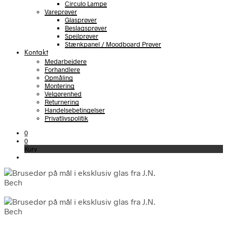
Circulo Lampe
Vareprøver
Glasprøver
Beslagsprøver
Spejlprøver
Stænkpanel / Moodboard Prøver
Kontakt
Medarbejdere
Forhandlere
Opmåling
Montering
Velgørenhed
Returnering
Handelsebetingelser
Privatlivspolitik
0
0
Kurv