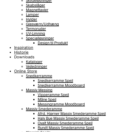
Skydeløsninger
Skabslåger
Magnettavler
Lamper
Hylder
Glasværn/Udhæng
Termoruder
UV-Limning
Specialløsninger
Design til Produkt
Inspiration
Historie
Downloads
Kataloger
Vejledninger
Online Store
Snedkerramme
Snedkerramme Spejl
Snedkerramme Moodboard
Massiv Messing
Vipperamme Spejl
Måne Spejl
Messingramme Moodboard
Massiv Smederamme
Afrd. Hjørner Massiv Smederamme Spejl
Halv Bue Massiv Smederamme Spejl
Ovalt Massiv Smederamme Spejl
Rundt Massiv Smederamme Spejl