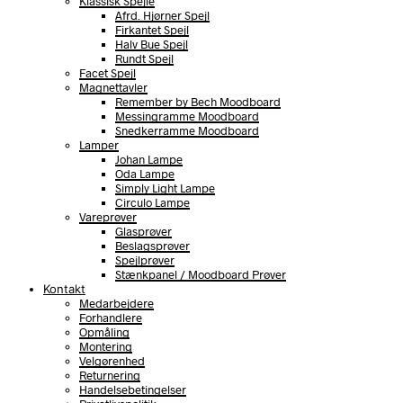
Klassisk Spejle
Afrd. Hjørner Spejl
Firkantet Spejl
Halv Bue Spejl
Rundt Spejl
Facet Spejl
Magnettavler
Remember by Bech Moodboard
Messingramme Moodboard
Snedkerramme Moodboard
Lamper
Johan Lampe
Oda Lampe
Simply Light Lampe
Circulo Lampe
Vareprøver
Glasprøver
Beslagsprøver
Spejlprøver
Stænkpanel / Moodboard Prøver
Kontakt
Medarbejdere
Forhandlere
Opmåling
Montering
Velgørenhed
Returnering
Handelsebetingelser