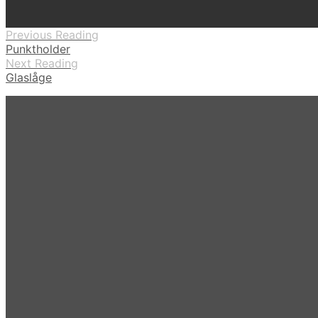
Previous Reading
Punktholder
Next Reading
Glaslåge