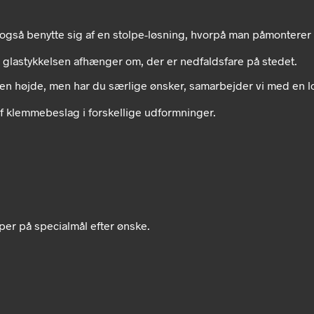
 også benytte sig af en stolpe-løsning, hvorpå man påmontere
glastykkelsen afhænger om, der er nedfaldsfare på stedet.
iven højde, men har du særlige ønsker, samarbejder vi med en lo
af klemmebeslag i forskellige udformninger.
per på specialmål efter ønske.