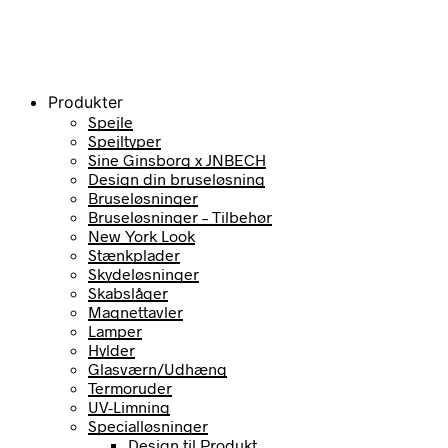
Produkter
Spejle
Spejltyper
Sine Ginsborg x JNBECH
Design din bruseløsning
Bruseløsninger
Bruseløsninger – Tilbehør
New York Look
Stænkplader
Skydeløsninger
Skabslåger
Magnettavler
Lamper
Hylder
Glasværn/Udhæng
Termoruder
UV-Limning
Specialløsninger
Design til Produkt