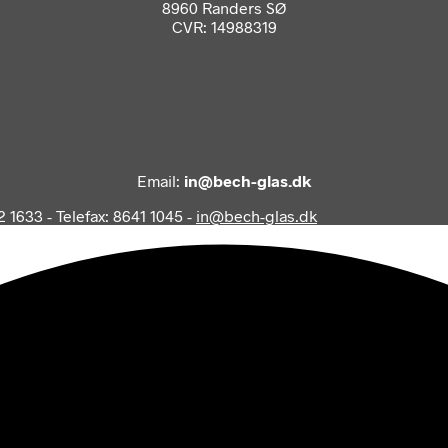
8960 Randers SØ
CVR: 14988319
Email:
in@bech-glas.dk
2 1633 - Telefax: 8641 1045 -
in@bech-glas.dk