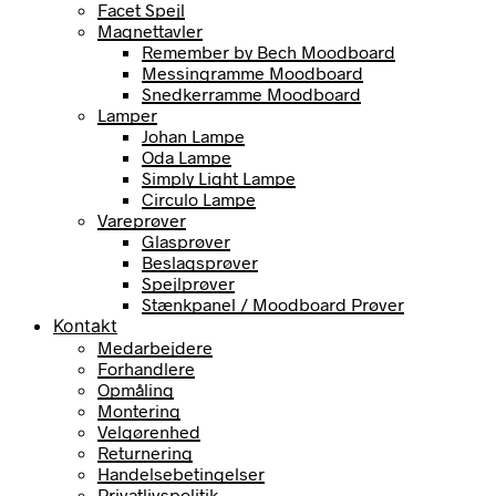
Facet Spejl
Magnettavler
Remember by Bech Moodboard
Messingramme Moodboard
Snedkerramme Moodboard
Lamper
Johan Lampe
Oda Lampe
Simply Light Lampe
Circulo Lampe
Vareprøver
Glasprøver
Beslagsprøver
Spejlprøver
Stænkpanel / Moodboard Prøver
Kontakt
Medarbejdere
Forhandlere
Opmåling
Montering
Velgørenhed
Returnering
Handelsebetingelser
Privatlivspolitik