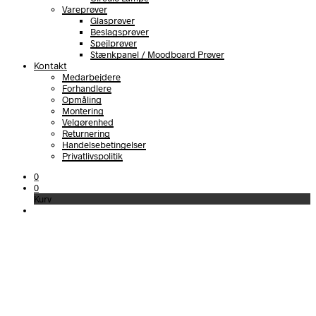
Vareprøver
Glasprøver
Beslagsprøver
Spejlprøver
Stænkpanel / Moodboard Prøver
Kontakt
Medarbejdere
Forhandlere
Opmåling
Montering
Velgørenhed
Returnering
Handelsebetingelser
Privatlivspolitik
0
0
Kurv