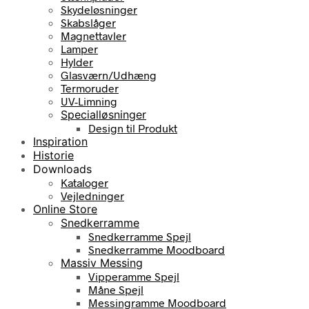
Skydeløsninger
Skabslåger
Magnettavler
Lamper
Hylder
Glasværn/Udhæng
Termoruder
UV-Limning
Specialløsninger
Design til Produkt
Inspiration
Historie
Downloads
Kataloger
Vejledninger
Online Store
Snedkerramme
Snedkerramme Spejl
Snedkerramme Moodboard
Massiv Messing
Vipperamme Spejl
Måne Spejl
Messingramme Moodboard