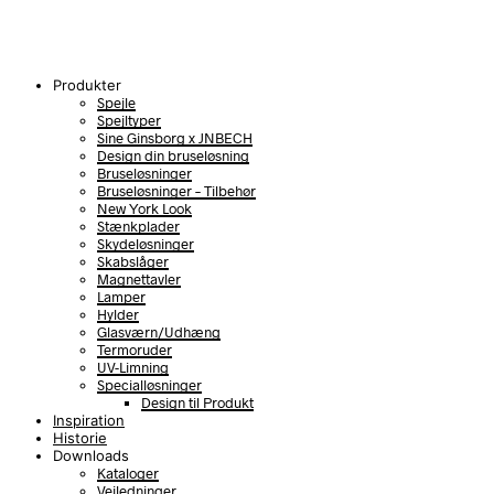
Produkter
Spejle
Spejltyper
Sine Ginsborg x JNBECH
Design din bruseløsning
Bruseløsninger
Bruseløsninger – Tilbehør
New York Look
Stænkplader
Skydeløsninger
Skabslåger
Magnettavler
Lamper
Hylder
Glasværn/Udhæng
Termoruder
UV-Limning
Specialløsninger
Design til Produkt
Inspiration
Historie
Downloads
Kataloger
Vejledninger