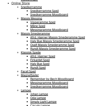
Online Store
Snedkerramme
Snedkerramme Spejl
Snedkerramme Moodboard
Massiv Messing
Vipperamme Spejl
Måne Spejl
Messingramme Moodboard
Massiv Smederamme
Afrd. Hjørner Massiv Smederamme Spejl
Halv Bue Massiv Smederamme Spejl
Ovalt Massiv Smederamme Spejl
Rundt Massiv Smederamme Spejl
Klassisk Spejle
Afrd. Hjørner Spejl
Firkantet Spejl
Halv Bue Spejl
Rundt Spejl
Facet Spejl
Magnettavler
Remember by Bech Moodboard
Messingramme Moodboard
Snedkerramme Moodboard
Lamper
Johan Lampe
Oda Lampe
Simply Light Lampe
Circulo Lampe