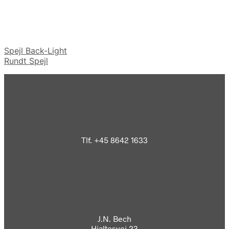
Spejl Back-Light
Rundt Spejl
Tlf. +45 8642 1633
J.N. Bech
Hjaltesvej 23