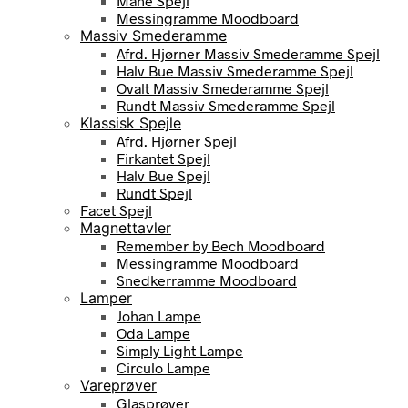
Måne Spejl
Messingramme Moodboard
Massiv Smederamme
Afrd. Hjørner Massiv Smederamme Spejl
Halv Bue Massiv Smederamme Spejl
Ovalt Massiv Smederamme Spejl
Rundt Massiv Smederamme Spejl
Klassisk Spejle
Afrd. Hjørner Spejl
Firkantet Spejl
Halv Bue Spejl
Rundt Spejl
Facet Spejl
Magnettavler
Remember by Bech Moodboard
Messingramme Moodboard
Snedkerramme Moodboard
Lamper
Johan Lampe
Oda Lampe
Simply Light Lampe
Circulo Lampe
Vareprøver
Glasprøver