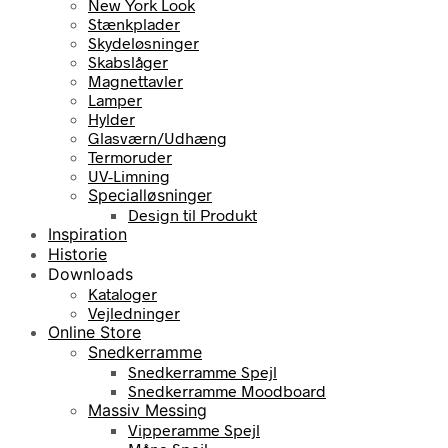
New York Look
Stænkplader
Skydeløsninger
Skabslåger
Magnettavler
Lamper
Hylder
Glasværn/Udhæng
Termoruder
UV-Limning
Specialløsninger
Design til Produkt
Inspiration
Historie
Downloads
Kataloger
Vejledninger
Online Store
Snedkerramme
Snedkerramme Spejl
Snedkerramme Moodboard
Massiv Messing
Vipperamme Spejl