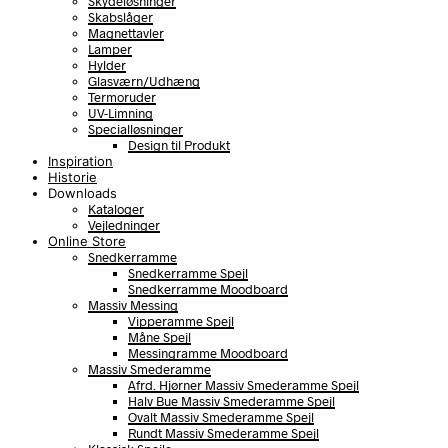
Skydeløsninger
Skabslåger
Magnettavler
Lamper
Hylder
Glasværn/Udhæng
Termoruder
UV-Limning
Specialløsninger
Design til Produkt
Inspiration
Historie
Downloads
Kataloger
Vejledninger
Online Store
Snedkerramme
Snedkerramme Spejl
Snedkerramme Moodboard
Massiv Messing
Vipperamme Spejl
Måne Spejl
Messingramme Moodboard
Massiv Smederamme
Afrd. Hjørner Massiv Smederamme Spejl
Halv Bue Massiv Smederamme Spejl
Ovalt Massiv Smederamme Spejl
Rundt Massiv Smederamme Spejl