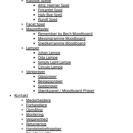
Klassisk Spejle
Afrd. Hjørner Spejl
Firkantet Spejl
Halv Bue Spejl
Rundt Spejl
Facet Spejl
Magnettavler
Remember by Bech Moodboard
Messingramme Moodboard
Snedkerramme Moodboard
Lamper
Johan Lampe
Oda Lampe
Simply Light Lampe
Circulo Lampe
Vareprøver
Glasprøver
Beslagsprøver
Spejlprøver
Stænkpanel / Moodboard Prøver
Kontakt
Medarbejdere
Forhandlere
Opmåling
Montering
Velgørenhed
Returnering
Handelsebetingelser