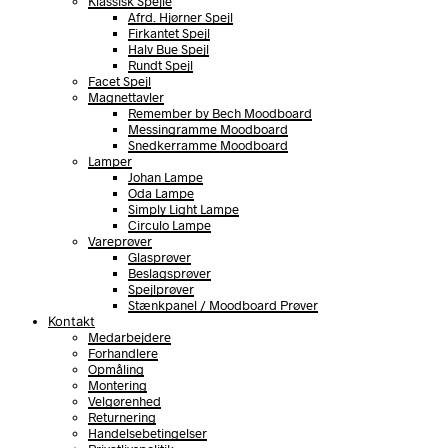
Klassisk Spejle
Afrd. Hjørner Spejl
Firkantet Spejl
Halv Bue Spejl
Rundt Spejl
Facet Spejl
Magnettavler
Remember by Bech Moodboard
Messingramme Moodboard
Snedkerramme Moodboard
Lamper
Johan Lampe
Oda Lampe
Simply Light Lampe
Circulo Lampe
Vareprøver
Glasprøver
Beslagsprøver
Spejlprøver
Stænkpanel / Moodboard Prøver
Kontakt
Medarbejdere
Forhandlere
Opmåling
Montering
Velgørenhed
Returnering
Handelsebetingelser