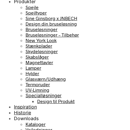
Produkter
Spejle
Spejltyper
Sine Ginsborg x JNBECH
Design din bruseløsning
Bruseløsninger
Bruseløsninger – Tilbehør
New York Look
Stænkplader
Skydeløsninger
Skabslåger
Magnettavler
Lamper
Hylder
Glasværn/Udhæng
Termoruder
UV-Limning
Specialløsninger
Design til Produkt
Inspiration
Historie
Downloads
Kataloger
Vejledninger