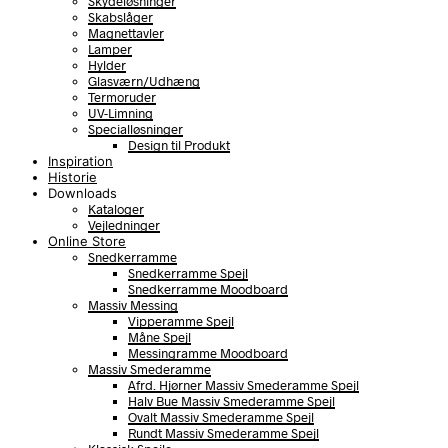
Skydeløsninger
Skabslåger
Magnettavler
Lamper
Hylder
Glasværn/Udhæng
Termoruder
UV-Limning
Specialløsninger
Design til Produkt
Inspiration
Historie
Downloads
Kataloger
Vejledninger
Online Store
Snedkerramme
Snedkerramme Spejl
Snedkerramme Moodboard
Massiv Messing
Vipperamme Spejl
Måne Spejl
Messingramme Moodboard
Massiv Smederamme
Afrd. Hjørner Massiv Smederamme Spejl
Halv Bue Massiv Smederamme Spejl
Ovalt Massiv Smederamme Spejl
Rundt Massiv Smederamme Spejl