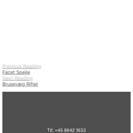
Previous Reading
Facet Spejle
Next Reading
Brusevæg Riflet
Tlf. +45 8642 1633