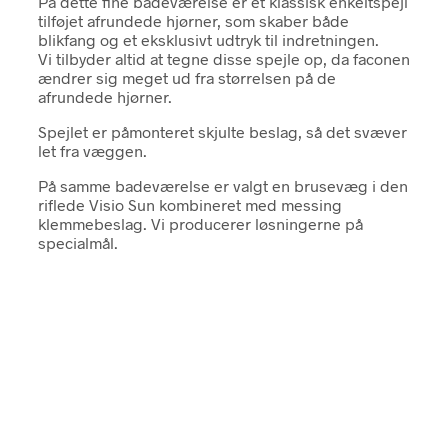
På dette fine badeværelse er et klassisk enkeltspejl
tilføjet afrundede hjørner, som skaber både
blikfang og et eksklusivt udtryk til indretningen.
Vi tilbyder altid at tegne disse spejle op, da faconen
ændrer sig meget ud fra størrelsen på de
afrundede hjørner.
Spejlet er påmonteret skjulte beslag, så det svæver
let fra væggen.
På samme badeværelse er valgt en brusevæg i den
riflede Visio Sun kombineret med messing
klemmebeslag. Vi producerer løsningerne på
specialmål.