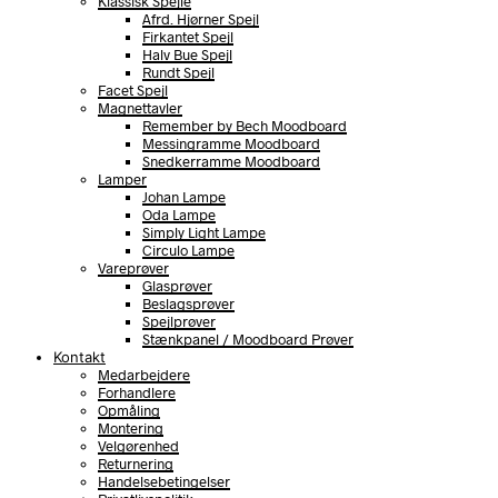
Klassisk Spejle
Afrd. Hjørner Spejl
Firkantet Spejl
Halv Bue Spejl
Rundt Spejl
Facet Spejl
Magnettavler
Remember by Bech Moodboard
Messingramme Moodboard
Snedkerramme Moodboard
Lamper
Johan Lampe
Oda Lampe
Simply Light Lampe
Circulo Lampe
Vareprøver
Glasprøver
Beslagsprøver
Spejlprøver
Stænkpanel / Moodboard Prøver
Kontakt
Medarbejdere
Forhandlere
Opmåling
Montering
Velgørenhed
Returnering
Handelsebetingelser