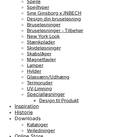
Spejle
Spejltyper
Sine Ginsborg x JNBECH
Design din bruseløsning
Bruseløsninger
Bruseløsninger – Tilbehør
New York Look
Stænkplader
Skydeløsninger
Skabslåger
Magnettavler
Lamper
Hylder
Glasværn/Udhæng
Termoruder
UV-Limning
Specialløsninger
Design til Produkt
Inspiration
Historie
Downloads
Kataloger
Vejledninger
Online Store