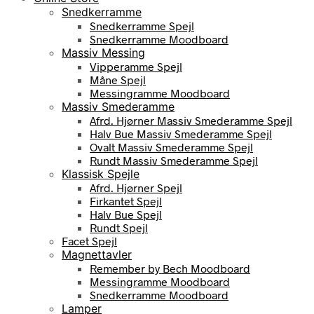
Snedkerramme
Snedkerramme Spejl
Snedkerramme Moodboard
Massiv Messing
Vipperamme Spejl
Måne Spejl
Messingramme Moodboard
Massiv Smederamme
Afrd. Hjørner Massiv Smederamme Spejl
Halv Bue Massiv Smederamme Spejl
Ovalt Massiv Smederamme Spejl
Rundt Massiv Smederamme Spejl
Klassisk Spejle
Afrd. Hjørner Spejl
Firkantet Spejl
Halv Bue Spejl
Rundt Spejl
Facet Spejl
Magnettavler
Remember by Bech Moodboard
Messingramme Moodboard
Snedkerramme Moodboard
Lamper