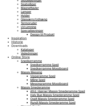
Skydeløsninger
Skabslåger
Magnettavler
Lamper
Hylder
Glasværn/Udhæng
Termoruder
UV-Limning
Specialløsninger
Design til Produkt
Inspiration
Historie
Downloads
Kataloger
Vejledninger
Online Store
Snedkerramme
Snedkerramme Spejl
Snedkerramme Moodboard
Massiv Messing
Vipperamme Spejl
Måne Spejl
Messingramme Moodboard
Massiv Smederamme
Afrd. Hjørner Massiv Smederamme Spejl
Halv Bue Massiv Smederamme Spejl
Ovalt Massiv Smederamme Spejl
Rundt Massiv Smederamme Spejl