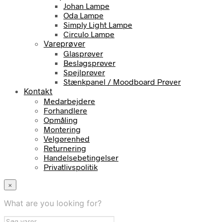
Johan Lampe
Oda Lampe
Simply Light Lampe
Circulo Lampe
Vareprøver
Glasprøver
Beslagsprøver
Spejlprøver
Stænkpanel / Moodboard Prøver
Kontakt
Medarbejdere
Forhandlere
Opmåling
Montering
Velgørenhed
Returnering
Handelsebetingelser
Privatlivspolitik
×
What are you looking for?