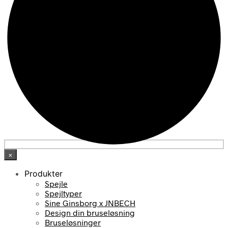
×
Produkter
Spejle
Spejltyper
Sine Ginsborg x JNBECH
Design din bruseløsning
Bruseløsninger