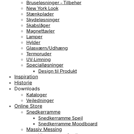
Bruseløsninger – Tilbehør
New York Look
Stænkplader
Skydeløsninger
Skabslåger
Magnettavler
Lamper
Hylder
Glasværn/Udhæng
Termoruder
UV-Limning
Specialløsninger
Design til Produkt
Inspiration
Historie
Downloads
Kataloger
Vejledninger
Online Store
Snedkerramme
Snedkerramme Spejl
Snedkerramme Moodboard
Massiv Messing