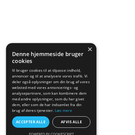
×
Denne hjemmeside bruger
cookies
Vi bruger cookies til at tilpasse indhold,
annoncer og til at analysere vores trafik. Vi
deler også oplysninger om din brug af vores
websted med vores annoncerings- og
analysepartnere, som kan kombinere dem
med andre oplysninger, som du har givet
dem, eller som de har indsamlet fra din
brug af deres tjenester.
Læs mere
ACCEPTER ALLE
AFVIS ALLE
POWERED BY COOKIESCRIPT