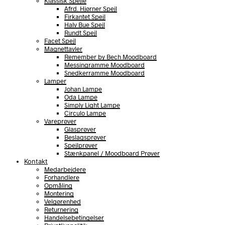
Klassisk Spejle
Afrd. Hjørner Spejl
Firkantet Spejl
Halv Bue Spejl
Rundt Spejl
Facet Spejl
Magnettavler
Remember by Bech Moodboard
Messingramme Moodboard
Snedkerramme Moodboard
Lamper
Johan Lampe
Oda Lampe
Simply Light Lampe
Circulo Lampe
Vareprøver
Glasprøver
Beslagsprøver
Spejlprøver
Stænkpanel / Moodboard Prøver
Kontakt
Medarbejdere
Forhandlere
Opmåling
Montering
Velgørenhed
Returnering
Handelsebetingelser