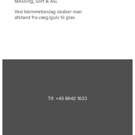
Messing, Sort & Alu.
Ved klemmebeslag skaber man
afstand fra væg/gulv til glas.
Tlf. +45 8642 1633