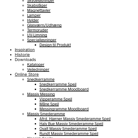
Skydeløsninger
Skabslåger
Magnettavler
Lamper
Hylder
Glasværn/Udhæng
Termoruder
UV-Limning
Specialløsninger
Design til Produkt
Inspiration
Historie
Downloads
Kataloger
Vejledninger
Online Store
Snedkerramme
Snedkerramme Spejl
Snedkerramme Moodboard
Massiv Messing
Vipperamme Spejl
Måne Spejl
Messingramme Moodboard
Massiv Smederamme
Afrd. Hjørner Massiv Smederamme Spejl
Halv Bue Massiv Smederamme Spejl
Ovalt Massiv Smederamme Spejl
Rundt Massiv Smederamme Spejl