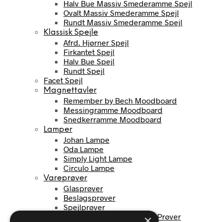
Halv Bue Massiv Smederamme Spejl
Ovalt Massiv Smederamme Spejl
Rundt Massiv Smederamme Spejl
Klassisk Spejle
Afrd. Hjørner Spejl
Firkantet Spejl
Halv Bue Spejl
Rundt Spejl
Facet Spejl
Magnettavler
Remember by Bech Moodboard
Messingramme Moodboard
Snedkerramme Moodboard
Lamper
Johan Lampe
Oda Lampe
Simply Light Lampe
Circulo Lampe
Vareprøver
Glasprøver
Beslagsprøver
Spejlprøver
Stænkpanel / Moodboard Prøver
×