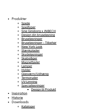
Produkter
Spejle
Spejltyper
Sine Ginsborg x JNBECH
Design din bruseløsning
Bruseløsninger
Bruseløsninger – Tilbehør
New York Look
Stænkplader
Skydeløsninger
Skabslåger
Magnettavler
Lamper
Hylder
Glasværn/Udhæng
Termoruder
UV-Limning
Specialløsninger
Design til Produkt
Inspiration
Historie
Downloads
Kataloger