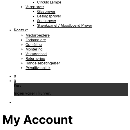
Circulo Lampe
Vareprøver
Glasprøver
Beslagsprøver
Spejlprøver
Stænkpanel / Moodboard Prøver
Kontakt
Medarbejdere
Forhandlere
Opmåling
Montering
Velgørenhed
Returnering
Handelsebetingelser
Privatlivspolitik
0
0
Kurv
Ingen varer i kurven.
My Account