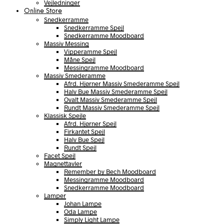
Vejledninger
Online Store
Snedkerramme
Snedkerramme Spejl
Snedkerramme Moodboard
Massiv Messing
Vipperamme Spejl
Måne Spejl
Messingramme Moodboard
Massiv Smederamme
Afrd. Hjørner Massiv Smederamme Spejl
Halv Bue Massiv Smederamme Spejl
Ovalt Massiv Smederamme Spejl
Rundt Massiv Smederamme Spejl
Klassisk Spejle
Afrd. Hjørner Spejl
Firkantet Spejl
Halv Bue Spejl
Rundt Spejl
Facet Spejl
Magnettavler
Remember by Bech Moodboard
Messingramme Moodboard
Snedkerramme Moodboard
Lamper
Johan Lampe
Oda Lampe
Simply Light Lampe