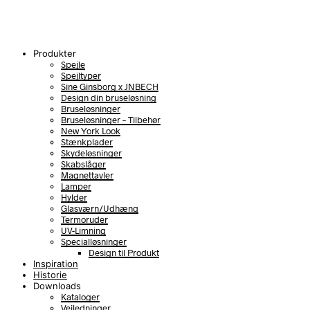
Produkter
Spejle
Spejltyper
Sine Ginsborg x JNBECH
Design din bruseløsning
Bruseløsninger
Bruseløsninger – Tilbehør
New York Look
Stænkplader
Skydeløsninger
Skabslåger
Magnettavler
Lamper
Hylder
Glasværn/Udhæng
Termoruder
UV-Limning
Specialløsninger
Design til Produkt
Inspiration
Historie
Downloads
Kataloger
Vejledninger