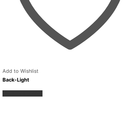
Add to Wishlist
Back-Light
Dette
Vælg muligheder
vare
har
flere
varianter.
Mulighederne
kan
vælges
på