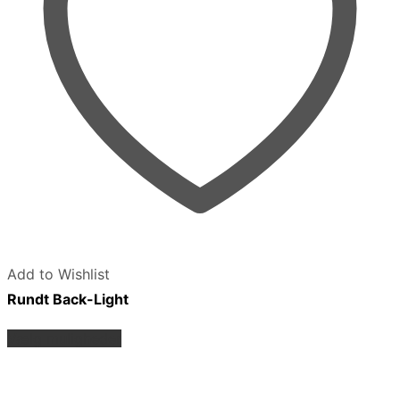
Add to Wishlist
Rundt Back-Light
Dette
Vælg muligheder
vare
har
flere
varianter.