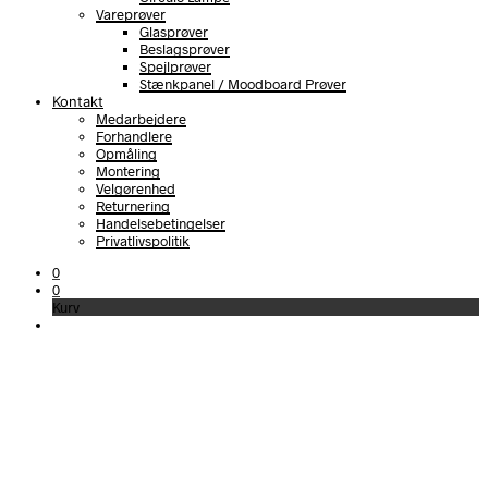
Vareprøver
Glasprøver
Beslagsprøver
Spejlprøver
Stænkpanel / Moodboard Prøver
Kontakt
Medarbejdere
Forhandlere
Opmåling
Montering
Velgørenhed
Returnering
Handelsebetingelser
Privatlivspolitik
0
0
Kurv