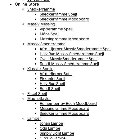
Online Store
Snedkerramme
Snedkerramme Spejl
Snedkerramme Moodboard
Massiv Messing
Vipperamme Spejl
Måne Spejl
Messingramme Moodboard
Massiv Smederamme
Afrd. Hjørner Massiv Smederamme Spejl
Halv Bue Massiv Smederamme Spejl
Ovalt Massiv Smederamme Spejl
Rundt Massiv Smederamme Spejl
Klassisk Spejle
Afrd. Hjørner Spejl
Firkantet Spejl
Halv Bue Spejl
Rundt Spejl
Facet Spejl
Magnettavler
Remember by Bech Moodboard
Messingramme Moodboard
Snedkerramme Moodboard
Lamper
Johan Lampe
Oda Lampe
Simply Light Lampe
Circulo Lampe