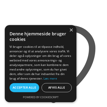
×
Denne hjemmeside bruger
cookies
Vi bruger cookies til at tilpasse indhold,
annoncer og til at analysere vores trafik. Vi
deler også oplysninger om din brug af vores
websted med vores annoncerings- og
analysepartnere, som kan kombinere dem
med andre oplysninger, som du har givet
dem, eller som de har indsamlet fra din
brug af deres tjenester.
Læs mere
ACCEPTER ALLE
AFVIS ALLE
POWERED BY COOKIESCRIPT