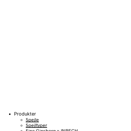
Produkter
Spejle
Spejltyper
Sine Ginsborg x JNBECH