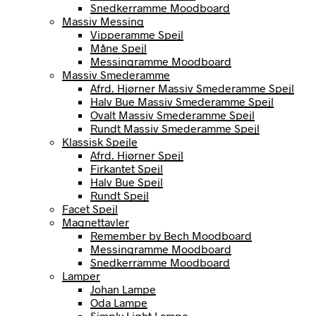
Snedkerramme Moodboard
Massiv Messing
Vipperamme Spejl
Måne Spejl
Messingramme Moodboard
Massiv Smederamme
Afrd. Hjørner Massiv Smederamme Spejl
Halv Bue Massiv Smederamme Spejl
Ovalt Massiv Smederamme Spejl
Rundt Massiv Smederamme Spejl
Klassisk Spejle
Afrd. Hjørner Spejl
Firkantet Spejl
Halv Bue Spejl
Rundt Spejl
Facet Spejl
Magnettavler
Remember by Bech Moodboard
Messingramme Moodboard
Snedkerramme Moodboard
Lamper
Johan Lampe
Oda Lampe
Simply Light Lampe