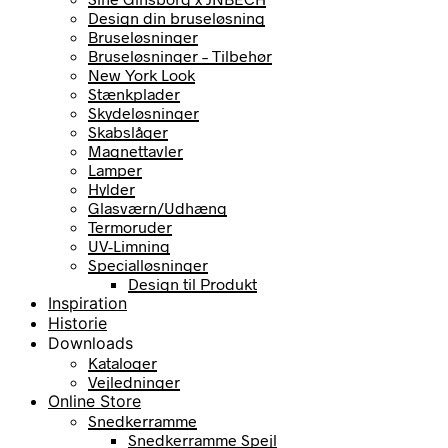
Design din bruseløsning
Bruseløsninger
Bruseløsninger – Tilbehør
New York Look
Stænkplader
Skydeløsninger
Skabslåger
Magnettavler
Lamper
Hylder
Glasværn/Udhæng
Termoruder
UV-Limning
Specialløsninger
Design til Produkt
Inspiration
Historie
Downloads
Kataloger
Vejledninger
Online Store
Snedkerramme
Snedkerramme Spejl