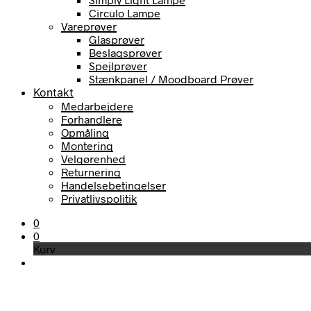
Circulo Lampe
Vareprøver
Glasprøver
Beslagsprøver
Spejlprøver
Stænkpanel / Moodboard Prøver
Kontakt
Medarbejdere
Forhandlere
Opmåling
Montering
Velgørenhed
Returnering
Handelsebetingelser
Privatlivspolitik
0
0
Kurv